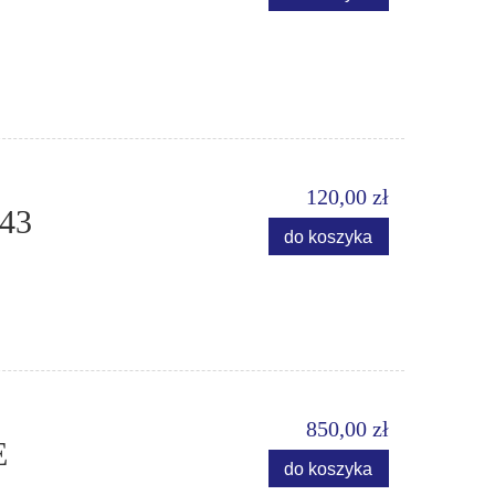
120,00 zł
43
do koszyka
850,00 zł
E
do koszyka