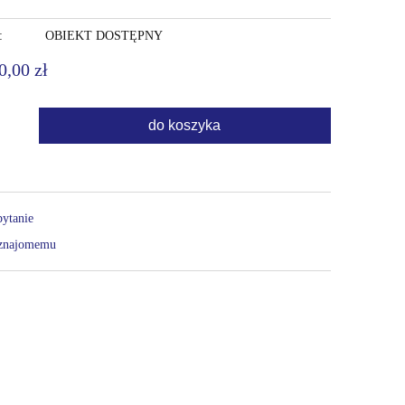
:
OBIEKT DOSTĘPNY
0,00 zł
do koszyka
.
pytanie
 znajomemu