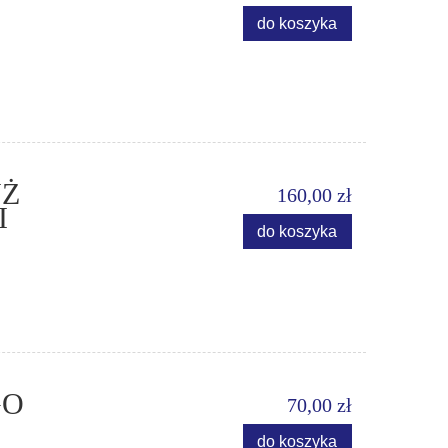
do koszyka
YŻ
160,00 zł
I
do koszyka
GO
70,00 zł
do koszyka