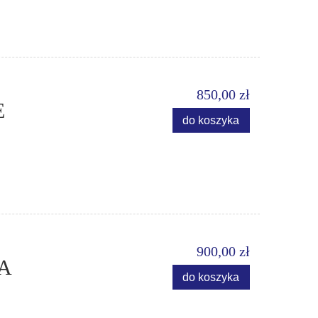
850,00 zł
E
do koszyka
900,00 zł
A
do koszyka