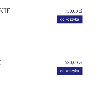
KIE
750,00 zł
do koszyka
Z
580,00 zł
do koszyka