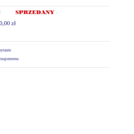
:
.
0,00 zł
pytanie
 znajomemu