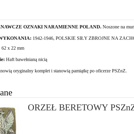
NAWCZE OZNAKI NARAMIENNE POLAND.
Noszone na mun
WYKONANIA:
1942-1946, POLSKIE SIŁY ZBROJNE NA ZAC
: 62 x 22 mm
e:
Haft bawełnianą nicią
anowią oryginalny komplet i stanowią pamiątkę po oficerze PSZnZ.
cane
ORZEŁ BERETOWY PSZn