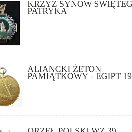
KRZYŻ SYNÓW ŚWIĘTE
PATRYKA
ALIANCKI ŻETON
PAMIĄTKOWY - EGIPT 19
ORZEŁ POLSKI WZ.39