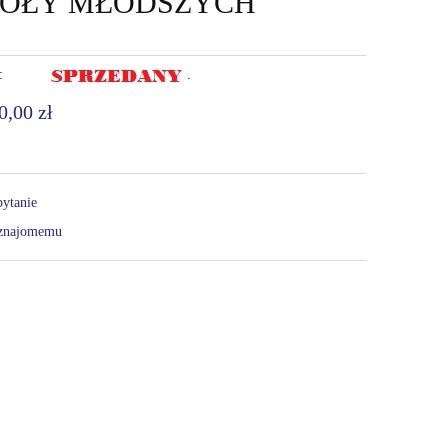
KOŁY MŁODSZYCH
:
.
0,00 zł
pytanie
 znajomemu