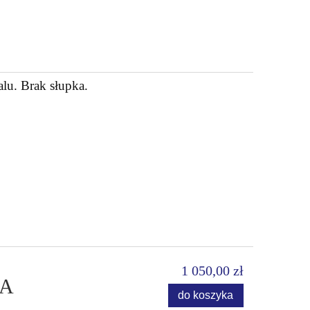
lu. Brak słupka.
1 050,00 zł
JA
do koszyka