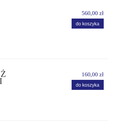
560,00 zł
do koszyka
YŻ
160,00 zł
I
do koszyka