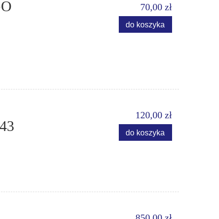
GO
70,00 zł
do koszyka
120,00 zł
43
do koszyka
850,00 zł