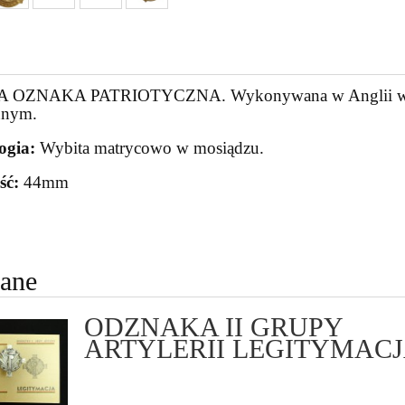
OZNAKA PATRIOTYCZNA. Wykonywana w Anglii w okre
nnym.
ogia:
Wybita matrycowo w mosiądzu.
ść:
44mm
cane
ODZNAKA II GRUPY
ARTYLERII LEGITYMAC