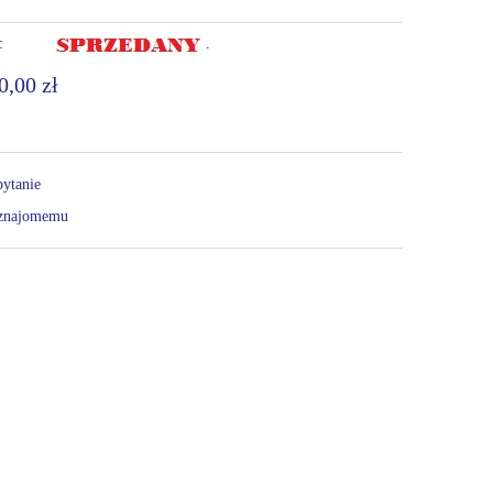
:
.
0,00 zł
pytanie
 znajomemu